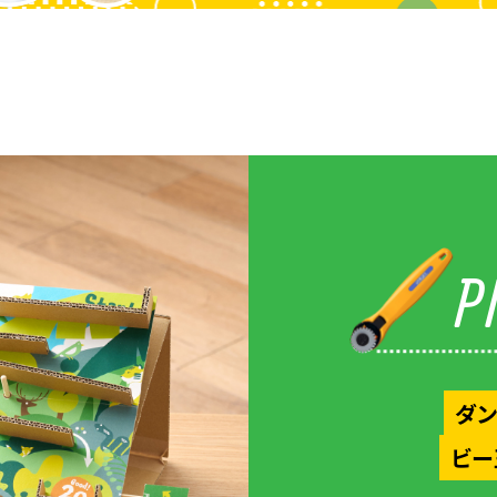
P
ダン
ビー