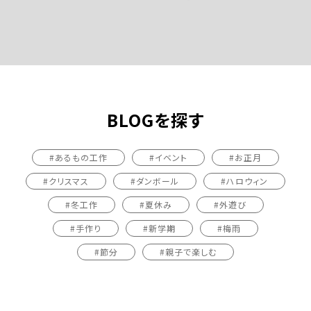
BLOGを探す
#あるもの工作
#イベント
#お正月
#クリスマス
#ダンボール
#ハロウィン
#冬工作
#夏休み
#外遊び
#手作り
#新学期
#梅雨
#節分
#親子で楽しむ