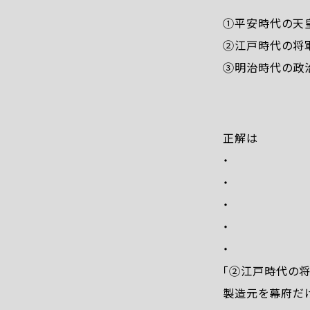
①平安時代の天
②江戸時代の将
③明治時代の政
正解は
・
・
・
・
・
「②江戸時代の将
製造元を幕府だ