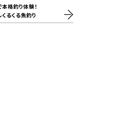
で本格釣り体験！
ルくるくる魚釣り