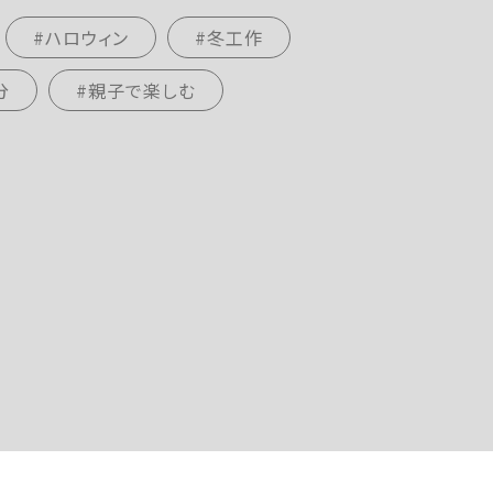
#ハロウィン
#冬工作
分
#親子で楽しむ