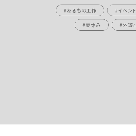
#あるもの工作
#イベン
#夏休み
#外遊