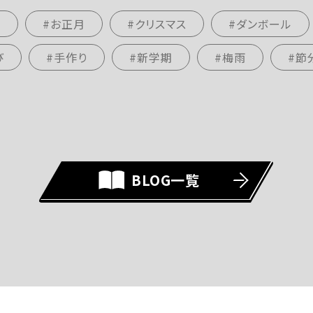
ト
#お正月
#クリスマス
#ダンボール
び
#手作り
#新学期
#梅雨
#節
BLOG一覧