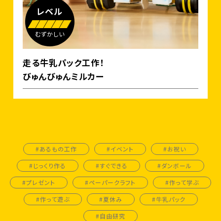
レベル
むずかしい
走る牛乳パック工作！
びゅんびゅんミルカー
#あるもの工作
#イベント
#お祝い
#じっくり作る
#すぐできる
#ダンボール
#プレゼント
#ペーパークラフト
#作って学ぶ
#作って遊ぶ
#夏休み
#牛乳パック
#自由研究