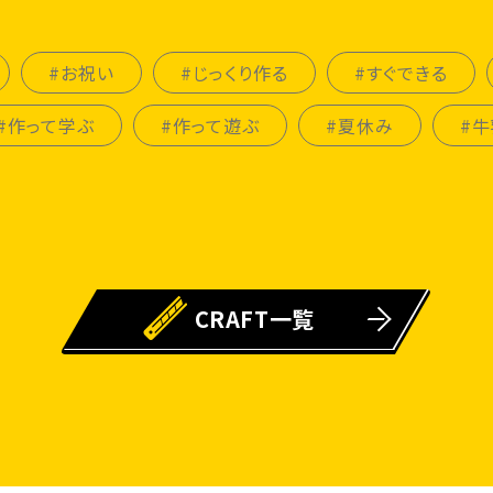
#お祝い
#じっくり作る
#すぐできる
#作って学ぶ
#作って遊ぶ
#夏休み
#牛
CRAFT一覧