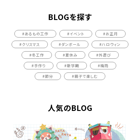
BLOGを探す
#あるもの工作
#イベント
#お正月
#クリスマス
#ダンボール
#ハロウィン
#冬工作
#夏休み
#外遊び
#手作り
#新学期
#梅雨
#節分
#親子で楽しむ
人気のBLOG